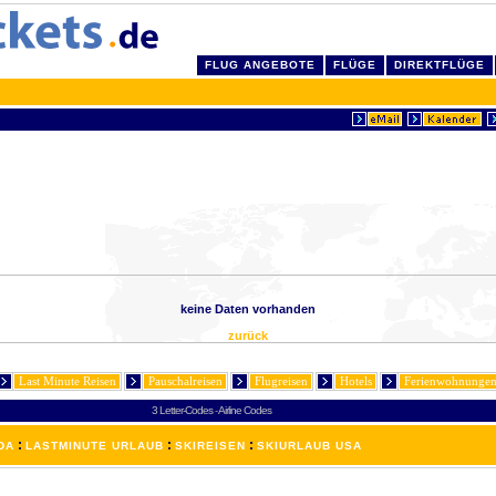
FLUG ANGEBOTE
FLÜGE
DIREKTFLÜGE
keine Daten vorhanden
zurück
Last Minute Reisen
Pauschalreisen
Flugreisen
Hotels
Ferienwohnunge
3 Letter-Codes
-
Airline Codes
:
:
:
DA
LASTMINUTE URLAUB
SKIREISEN
SKIURLAUB USA