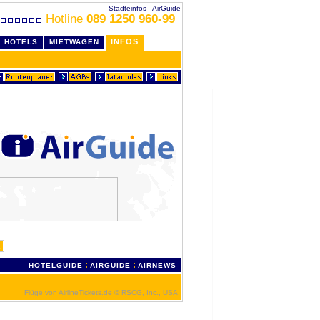
- Städteinfos - AirGuide
Hotline
089 1250 960-99
INFOS
HOTELS
MIETWAGEN
n
:
:
HOTELGUIDE
AIRGUIDE
AIRNEWS
Flüge von AirlineTickets.de
© RSCG, Inc., USA