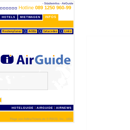
- Städteinfos - AirGuide
Hotline
089 1250 960-99
INFOS
HOTELS
MIETWAGEN
n
:
:
HOTELGUIDE
AIRGUIDE
AIRNEWS
Flüge von AirlineTickets.de
© RSCG, Inc., USA