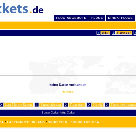
FLUG ANGEBOTE
FLÜGE
DIREKTFLÜGE
keine Daten vorhanden
zurück
Last Minute Reisen
Pauschalreisen
Flugreisen
Hotels
Ferienwohnunge
3 Letter-Codes
-
Airline Codes
:
:
:
DA
LASTMINUTE URLAUB
SKIREISEN
SKIURLAUB USA