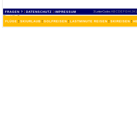
:
:
3 Letter-Codes
A
B
C
D
E
F
G
H
I
J
K
FRAGEN ?
DATENSCHUTZ
IMPRESSUM
:
:
:
:
:
FLÜGE
SKIURLAUB
GOLFREISEN
LASTMINUTE REISEN
SKIREISEN
H