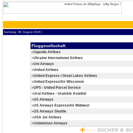
Samstag, 08. August 2026 ¦
Fluggesellschaft
»
Uganda Airlines
»
Ukraine International Airlines
»
Uni Airways
»
United Airlines
»
United Express / Great Lakes Airlines
»
United Express/Air Wisconsin
»
UPS - United Parcel Service
»
Ural Airlines - Uralskie Avialinii
»
US Airways
»
US Airways Express/Air Midwest
»
US Airways Shuttle
»
USA Jet Airlines
»
Uzbekistan Airways