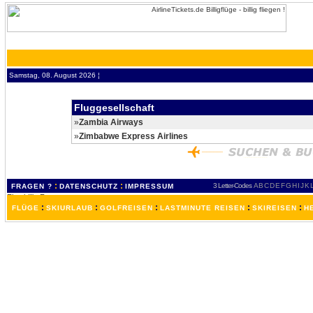
Samstag, 08. August 2026 ¦
Fluggesellschaft
»
Zambia Airways
»
Zimbabwe Express Airlines
:
:
3 Letter-Codes
A
B
C
D
E
F
G
H
I
J
K
FRAGEN ?
DATENSCHUTZ
IMPRESSUM
:
:
:
:
:
FLÜGE
SKIURLAUB
GOLFREISEN
LASTMINUTE REISEN
SKIREISEN
H