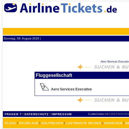
Sonntag, 09. August 2026 ¦
Aero Services Executive
Fluggesellschaft
Aero Services Executive
:
:
3 Letter-Codes
A
B
C
D
E
F
G
H
I
J
K
FRAGEN ?
DATENSCHUTZ
IMPRESSUM
:
:
:
:
:
FLÜGE
SKIURLAUB
GOLFREISEN
LASTMINUTE REISEN
SKIREISEN
H