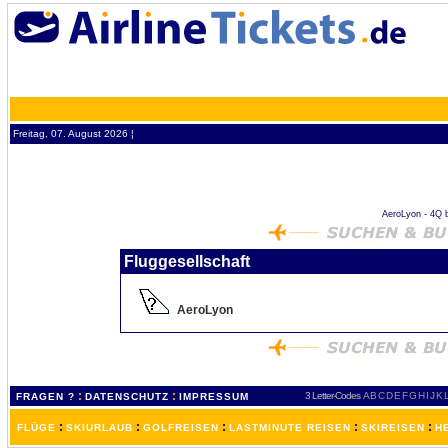
Freitag, 07. August 2026 ¦
AeroLyon - 4Q bi
Fluggesellschaft
AeroLyon
:
:
3 Letter-Codes
A
B
C
D
E
F
G
H
I
J
K
FRAGEN ?
DATENSCHUTZ
IMPRESSUM
:
:
:
:
:
FLÜGE
SKIURLAUB
GOLFREISEN
LASTMINUTE REISEN
SKIREISEN
H