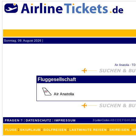
Sonntag, 09. August 2026 ¦
Air Anatolia - TD
Fluggesellschaft
Air Anatolia
:
:
3 Letter-Codes
A
B
C
D
E
F
G
H
I
J
K
FRAGEN ?
DATENSCHUTZ
IMPRESSUM
:
:
:
:
:
FLÜGE
SKIURLAUB
GOLFREISEN
LASTMINUTE REISEN
SKIREISEN
H