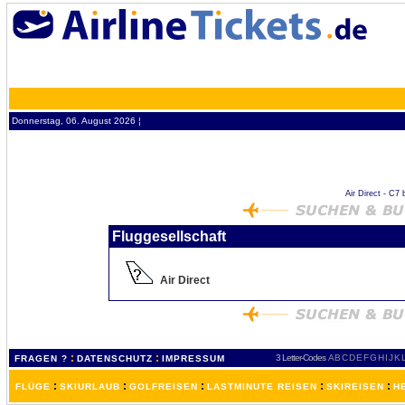
Donnerstag, 06. August 2026 ¦
Air Direct - C7 
Fluggesellschaft
Air Direct
:
:
3 Letter-Codes
A
B
C
D
E
F
G
H
I
J
K
FRAGEN ?
DATENSCHUTZ
IMPRESSUM
:
:
:
:
:
FLÜGE
SKIURLAUB
GOLFREISEN
LASTMINUTE REISEN
SKIREISEN
H