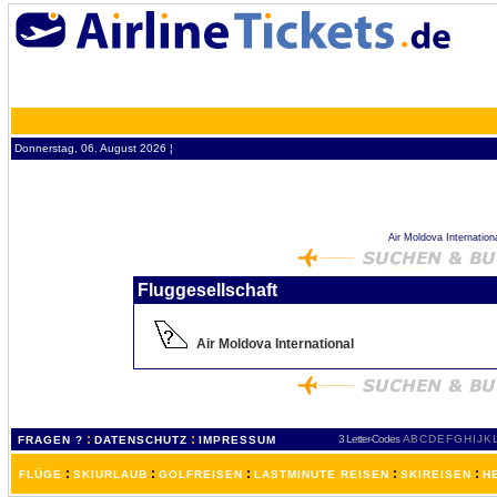
Donnerstag, 06. August 2026 ¦
Air Moldova Internationa
Fluggesellschaft
Air Moldova International
:
:
3 Letter-Codes
A
B
C
D
E
F
G
H
I
J
K
FRAGEN ?
DATENSCHUTZ
IMPRESSUM
:
:
:
:
:
FLÜGE
SKIURLAUB
GOLFREISEN
LASTMINUTE REISEN
SKIREISEN
H