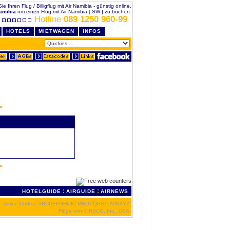
Sie Ihren Flug / Billigflug mit Air Namibia - günstig online.
amibia
um einen Flug mit Air Namibia [ SW ] zu buchen.
Hotline
089 1250 960-99
HOTELS
MIETWAGEN
INFOS
:
:
HOTELGUIDE
AIRGUIDE
AIRNEWS
Airline Codes
A
B
C
D
E
F
G
H
I
J
K
L
M
N
O
P
Q
R
S
T
U
V
W
X
Y
Z
Flüge von
© RSCG, Inc., USA