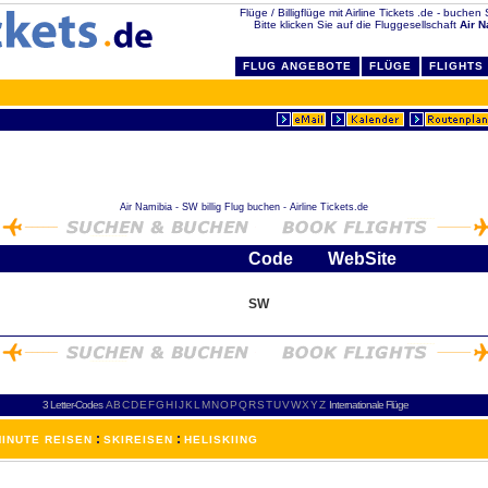
Flüge / Billigflüge mit Airline Tickets .de - buchen 
Bitte klicken Sie auf die Fluggesellschaft
Air N
FLUG ANGEBOTE
FLÜGE
FLIGHTS
Air Namibia - SW billig Flug buchen - Airline Tickets.de
Code
WebSite
SW
3 Letter-Codes
A
B
C
D
E
F
G
H
I
J
K
L
M
N
O
P
Q
R
S
T
U
V
W
X
Y
Z
Internationale Flüge
:
:
INUTE REISEN
SKIREISEN
HELISKIING