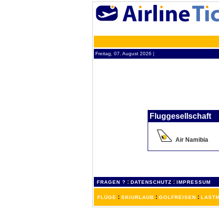
Freitag, 07. August 2026 ¦
Fluggesellschaft
Air Namibia
:
:
FRAGEN ?
DATENSCHUTZ
IMPRESSUM
:
:
:
FLÜGE
SKIURLAUB
GOLFREISEN
LASTM