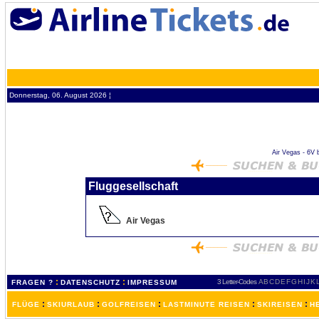
Donnerstag, 06. August 2026 ¦
Air Vegas - 6V b
Fluggesellschaft
Air Vegas
:
:
3 Letter-Codes
A
B
C
D
E
F
G
H
I
J
K
FRAGEN ?
DATENSCHUTZ
IMPRESSUM
:
:
:
:
:
FLÜGE
SKIURLAUB
GOLFREISEN
LASTMINUTE REISEN
SKIREISEN
H