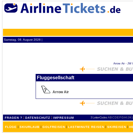
Samstag, 08. August 2026 ¦
Arrow Air - JW b
Fluggesellschaft
Arrow Air
:
:
3 Letter-Codes
A
B
C
D
E
F
G
H
I
J
K
FRAGEN ?
DATENSCHUTZ
IMPRESSUM
:
:
:
:
:
FLÜGE
SKIURLAUB
GOLFREISEN
LASTMINUTE REISEN
SKIREISEN
H