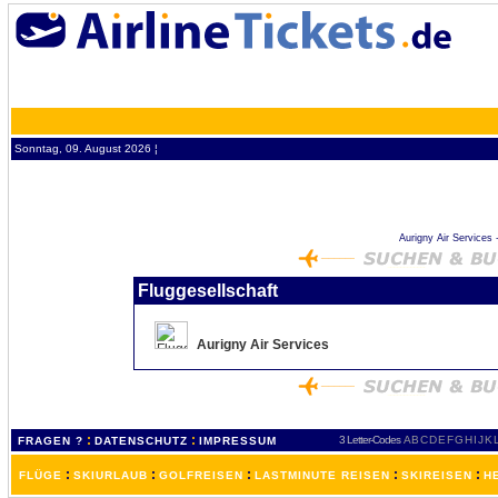
Sonntag, 09. August 2026 ¦
Aurigny Air Services -
Fluggesellschaft
Aurigny Air Services
:
:
3 Letter-Codes
A
B
C
D
E
F
G
H
I
J
K
FRAGEN ?
DATENSCHUTZ
IMPRESSUM
:
:
:
:
:
FLÜGE
SKIURLAUB
GOLFREISEN
LASTMINUTE REISEN
SKIREISEN
H