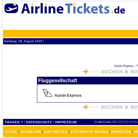
Samstag, 08. August 2026 ¦
Austin Express - 7V
Fluggesellschaft
Austin Express
:
:
3 Letter-Codes
A
B
C
D
E
F
G
H
I
J
K
FRAGEN ?
DATENSCHUTZ
IMPRESSUM
:
:
:
:
:
FLÜGE
SKIURLAUB
GOLFREISEN
LASTMINUTE REISEN
SKIREISEN
H