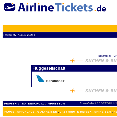
Freitag, 07. August 2026 ¦
Bahamasair - UP b
Fluggesellschaft
Bahamasair
:
:
3 Letter-Codes
A
B
C
D
E
F
G
H
I
J
K
FRAGEN ?
DATENSCHUTZ
IMPRESSUM
:
:
:
:
:
FLÜGE
SKIURLAUB
GOLFREISEN
LASTMINUTE REISEN
SKIREISEN
H