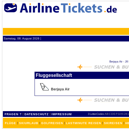
Samstag, 08. August 2026 ¦
Berjaya Air - J8 
Fluggesellschaft
Berjaya Air
:
:
3 Letter-Codes
A
B
C
D
E
F
G
H
I
J
K
FRAGEN ?
DATENSCHUTZ
IMPRESSUM
:
:
:
:
:
FLÜGE
SKIURLAUB
GOLFREISEN
LASTMINUTE REISEN
SKIREISEN
H