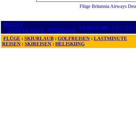
FRAGEN
3 Letter-Codes
A
B
C
D
E
?
:
DATENSCHUTZ
:
IMPRESSUM
FLÜGE
:
SKIURLAUB
:
GOLFREISEN
:
LASTMINUTE
REISEN
:
SKIREISEN
:
HELISKIING