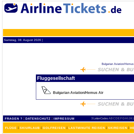
Samstag, 08. August 2026 ¦
Bulgarian Aviation/Hemus A
Fluggesellschaft
Bulgarian Aviation/Hemus Air
:
:
3 Letter-Codes
A
B
C
D
E
F
G
H
I
J
K
FRAGEN ?
DATENSCHUTZ
IMPRESSUM
:
:
:
:
:
FLÜGE
SKIURLAUB
GOLFREISEN
LASTMINUTE REISEN
SKIREISEN
H