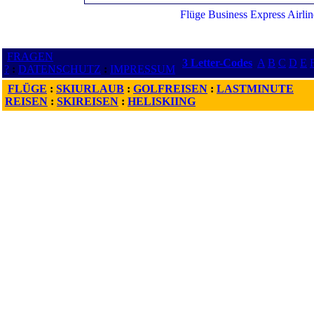
FRAGEN
3 Letter-Codes
A
B
C
D
E
?
:
DATENSCHUTZ
:
IMPRESSUM
FLÜGE
:
SKIURLAUB
:
GOLFREISEN
:
LASTMINUTE
REISEN
:
SKIREISEN
:
HELISKIING