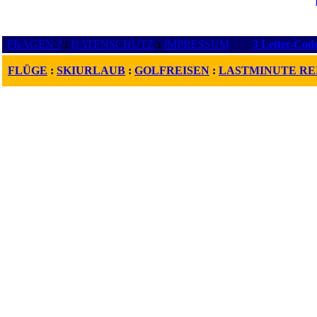
FRAGEN ?
:
DATENSCHUTZ
:
IMPRESSUM
3 Letter-Cod
FLÜGE
:
SKIURLAUB
:
GOLFREISEN
:
LASTMINUTE RE