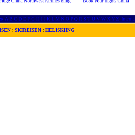
es
A
B
C
D
E
F
G
H
I
J
K
L
M
N
O
P
Q
R
S
T
U
V
W
X
Y
Z
Interna
ISEN
:
SKIREISEN
:
HELISKIING