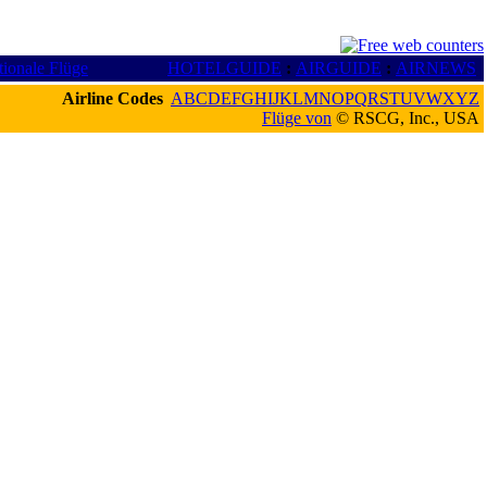
tionale Flüge
HOTELGUIDE
:
AIRGUIDE
:
AIRNEWS
Airline Codes
A
B
C
D
E
F
G
H
I
J
K
L
M
N
O
P
Q
R
S
T
U
V
W
X
Y
Z
Flüge von
© RSCG, Inc., USA