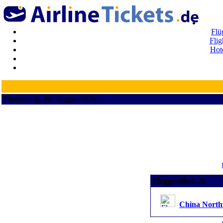
Flü
Flig
Hot
Donnerstag, 06. August 2026 ¦
Fluggesellschaft
China Northw