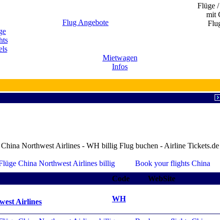
Flüge /
mit 
Flug Angebote
Flu
ge
hts
els
Mietwagen
Infos
China Northwest Airlines - WH billig Flug buchen - Airline Tickets.de
Code
WebSite
WH
est Airlines