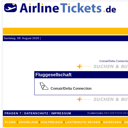
Samstag, 08. August 2026 ¦
Comair/Delta Connection
Fluggesellschaft
Comair/Delta Connection
:
:
3 Letter-Codes
A
B
C
D
E
F
G
H
I
J
K
FRAGEN ?
DATENSCHUTZ
IMPRESSUM
:
:
:
:
:
FLÜGE
SKIURLAUB
GOLFREISEN
LASTMINUTE REISEN
SKIREISEN
H