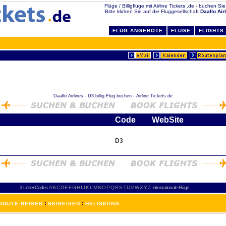
Flüge / Billigflüge mit Airline Tickets .de - buchen Sie 
Bitte klicken Sie auf die Fluggesellschaft
Daallo Air
FLUG ANGEBOTE
FLÜGE
FLIGHTS
Daallo Airlines - D3 billig Flug buchen - Airline Tickets.de
Code
WebSite
D3
3 Letter-Codes
A
B
C
D
E
F
G
H
I
J
K
L
M
N
O
P
Q
R
S
T
U
V
W
X
Y
Z
Internationale Flüge
:
:
INUTE REISEN
SKIREISEN
HELISKIING