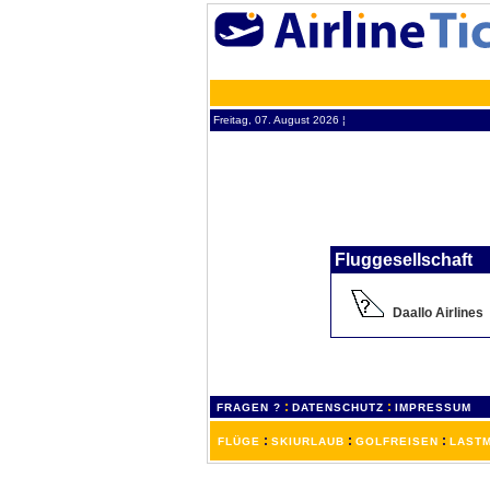
Freitag, 07. August 2026 ¦
Fluggesellschaft
Daallo Airlines
:
:
FRAGEN ?
DATENSCHUTZ
IMPRESSUM
:
:
:
FLÜGE
SKIURLAUB
GOLFREISEN
LASTM