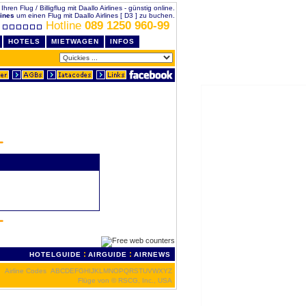
Ihren Flug / Billigflug mit Daallo Airlines - günstig online.
lines
um einen Flug mit Daallo Airlines [ D3 ] zu buchen.
Hotline
089 1250 960-99
HOTELS
MIETWAGEN
INFOS
:
:
HOTELGUIDE
AIRGUIDE
AIRNEWS
Airline Codes
A
B
C
D
E
F
G
H
I
J
K
L
M
N
O
P
Q
R
S
T
U
V
W
X
Y
Z
Flüge von
© RSCG, Inc., USA