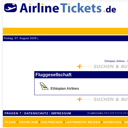
Freitag, 07. August 2026 ¦
Ethiopian Airlines -
Fluggesellschaft
Ethiopian Airlines
:
:
3 Letter-Codes
A
B
C
D
E
F
G
H
I
J
K
FRAGEN ?
DATENSCHUTZ
IMPRESSUM
:
:
:
:
:
FLÜGE
SKIURLAUB
GOLFREISEN
LASTMINUTE REISEN
SKIREISEN
H