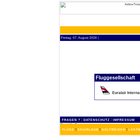
Freitag, 07. August 2026 ¦
Fluggesellschaft
Euralair Interna
:
:
FRAGEN ?
DATENSCHUTZ
IMPRESSUM
:
:
:
FLÜGE
SKIURLAUB
GOLFREISEN
LASTM