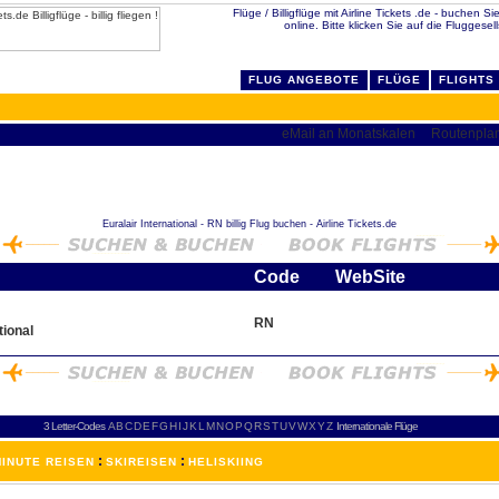
Flüge / Billigflüge mit Airline Tickets .de - buchen Sie
online. Bitte klicken Sie auf die Fluggesel
FLUG ANGEBOTE
FLÜGE
FLIGHTS
Euralair International - RN billig Flug buchen - Airline Tickets.de
Code
WebSite
RN
tional
3 Letter-Codes
A
B
C
D
E
F
G
H
I
J
K
L
M
N
O
P
Q
R
S
T
U
V
W
X
Y
Z
Internationale Flüge
:
:
INUTE REISEN
SKIREISEN
HELISKIING