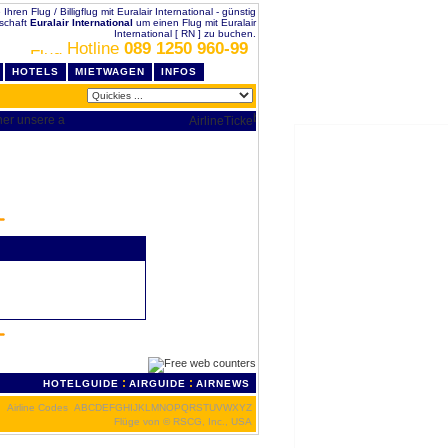
 Ihren Flug / Billigflug mit Euralair International - günstig
lschaft
Euralair International
um einen Flug mit Euralair
International [ RN ] zu buchen.
Hotline
089 1250 960-99
HOTELS
MIETWAGEN
INFOS
:
:
HOTELGUIDE
AIRGUIDE
AIRNEWS
Airline Codes
A
B
C
D
E
F
G
H
I
J
K
L
M
N
O
P
Q
R
S
T
U
V
W
X
Y
Z
Flüge von
© RSCG, Inc., USA