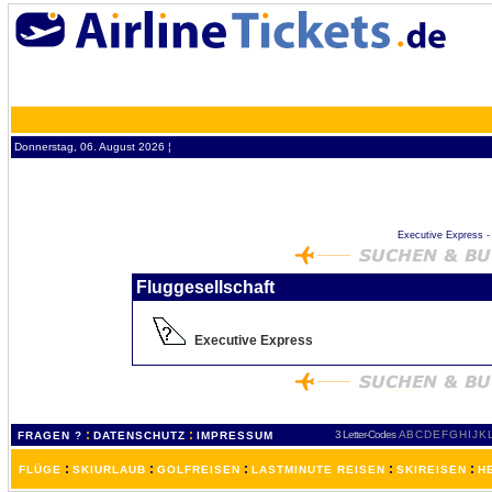
Donnerstag, 06. August 2026 ¦
Executive Express - 
Fluggesellschaft
Executive Express
:
:
3 Letter-Codes
A
B
C
D
E
F
G
H
I
J
K
FRAGEN ?
DATENSCHUTZ
IMPRESSUM
:
:
:
:
:
FLÜGE
SKIURLAUB
GOLFREISEN
LASTMINUTE REISEN
SKIREISEN
H