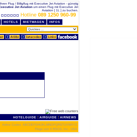
Ihren Flug / Billigflug mit Executive Jet Aviation - günstig
Executive Jet Aviation
um einen Flug mit Executive Jet
Aviation [ 1L ] zu buchen.
Hotline
089 1250 960-99
HOTELS
MIETWAGEN
INFOS
:
:
HOTELGUIDE
AIRGUIDE
AIRNEWS
Airline Codes
A
B
C
D
E
F
G
H
I
J
K
L
M
N
O
P
Q
R
S
T
U
V
W
X
Y
Z
Flüge von
© RSCG, Inc., USA