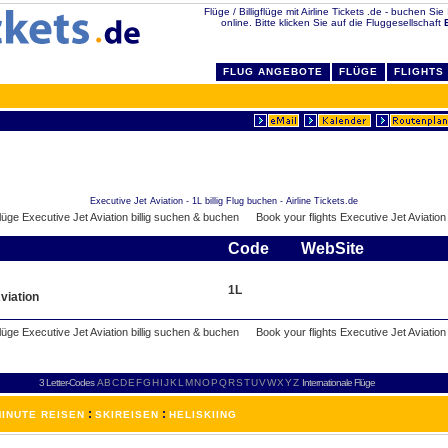
Flüge / Billigflüge mit Airline Tickets .de - buchen Sie 
online. Bitte klicken Sie auf die Fluggesellschaft
FLUG ANGEBOTE
FLÜGE
FLIGHTS
Executive Jet Aviation - 1L billig Flug buchen - Airline Tickets.de
Code
WebSite
1L
viation
3 Letter-Codes
A
B
C
D
E
F
G
H
I
J
K
L
M
N
O
P
Q
R
S
T
U
V
W
X
Y
Z
Internationale Flüge
:
:
INUTE REISEN
SKIREISEN
HELISKIING