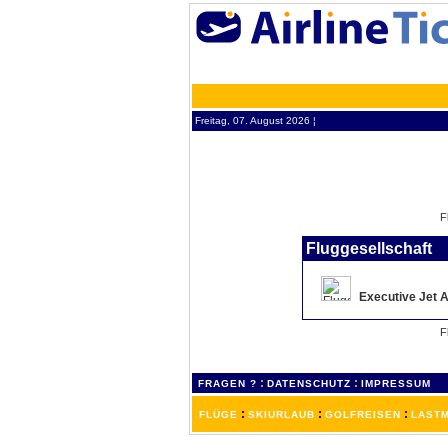
Freitag, 07. August 2026 ¦
Fluggesellschaft
Executive Jet A
:
:
FRAGEN ?
DATENSCHUTZ
IMPRESSUM
:
:
:
FLÜGE
SKIURLAUB
GOLFREISEN
LASTM