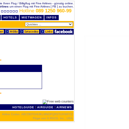
e Ihren Flug / Billigflug mit Fine Airlines - günstig online.
irlines
um einen Flug mit Fine Airlines [ FB ] zu buchen.
Hotline
089 1250 960-99
HOTELS
MIETWAGEN
INFOS
:
:
HOTELGUIDE
AIRGUIDE
AIRNEWS
Airline Codes
A
B
C
D
E
F
G
H
I
J
K
L
M
N
O
P
Q
R
S
T
U
V
W
X
Y
Z
Flüge von
© RSCG, Inc., USA