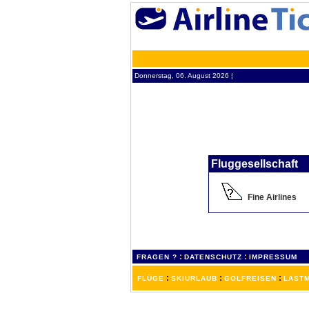
Donnerstag, 06. August 2026 ¦
Fluggesellschaft
Fine Airlines
:
:
FRAGEN ?
DATENSCHUTZ
IMPRESSUM
:
:
:
FLÜGE
SKIURLAUB
GOLFREISEN
LASTM