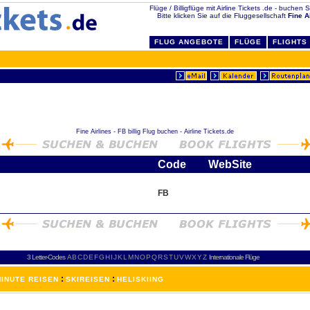
Flüge / Billigflüge mit Airline Tickets .de - buchen Si
Bitte klicken Sie auf die Fluggesellschaft
Fine A
FLUG ANGEBOTE
FLÜGE
FLIGHTS
Fine Airlines - FB billig Flug buchen - Airline Tickets.de
Code
WebSite
FB
3 Letter-Codes
A
B
C
D
E
F
G
H
I
J
K
L
M
N
O
P
Q
R
S
T
U
V
W
X
Y
Z
Internationale Flüge
:
:
INUTE REISEN
SKIREISEN
HELISKIING