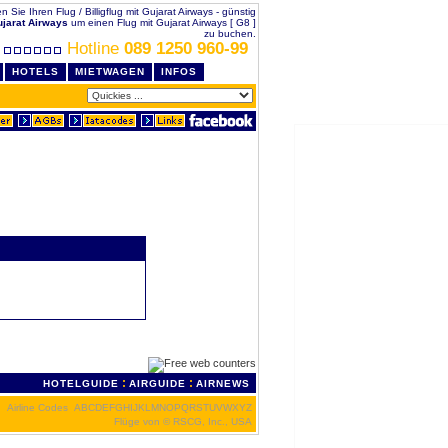
en Sie Ihren Flug / Billigflug mit Gujarat Airways - günstig
jarat Airways
um einen Flug mit Gujarat Airways [ G8 ]
zu buchen.
Hotline
089 1250 960-99
HOTELS
MIETWAGEN
INFOS
:
:
HOTELGUIDE
AIRGUIDE
AIRNEWS
Airline Codes
A
B
C
D
E
F
G
H
I
J
K
L
M
N
O
P
Q
R
S
T
U
V
W
X
Y
Z
Flüge von
© RSCG, Inc., USA