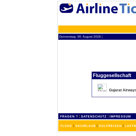
Donnerstag, 06. August 2026 ¦
Fluggesellschaft
Gujarat Airway
:
:
FRAGEN ?
DATENSCHUTZ
IMPRESSUM
:
:
:
FLÜGE
SKIURLAUB
GOLFREISEN
LASTM