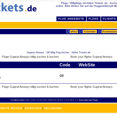
Flüge / Billigflüge mit Airline Tickets .de - buch
online. Bitte klicken Sie auf die Fluggesellschaft
Gu
FLUG ANGEBOTE
FLÜGE
FLIGHTS
Gujarat Airways - G8 billig Flug buchen - Airline Tickets.de
Code
WebSite
G8
s
3 Letter-Codes
A
B
C
D
E
F
G
H
I
J
K
L
M
N
O
P
Q
R
S
T
U
V
W
X
Y
Z
Internationale Flüge
:
:
INUTE REISEN
SKIREISEN
HELISKIING