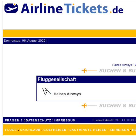
Donnerstag, 06. August 2026 ¦
Haines Airways - 7A
Fluggesellschaft
Haines Airways
:
:
3 Letter-Codes
A
B
C
D
E
F
G
H
I
J
K
FRAGEN ?
DATENSCHUTZ
IMPRESSUM
:
:
:
:
:
FLÜGE
SKIURLAUB
GOLFREISEN
LASTMINUTE REISEN
SKIREISEN
H