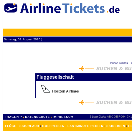
Samstag, 08. August 2026 ¦
Horizon Airlines - 
Fluggesellschaft
Horizon Airlines
:
:
3 Letter-Codes
A
B
C
D
E
F
G
H
I
J
K
FRAGEN ?
DATENSCHUTZ
IMPRESSUM
:
:
:
:
:
FLÜGE
SKIURLAUB
GOLFREISEN
LASTMINUTE REISEN
SKIREISEN
H