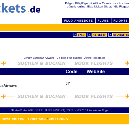
Flüge / Billigflüge mit Airline Tickets .de - buche
günstig online. Bitte klicken Sie auf die Flugge
FLUG ANGEBOTE
FLÜGE
FLIGHTS
Jersey European Airways - JY billig Flug buchen - Airline Tickets.de
Code
WebSite
JY
an Airways
3 Letter-Codes
A
B
C
D
E
F
G
H
I
J
K
L
M
N
O
P
Q
R
S
T
U
V
W
X
Y
Z
Internationale Flüge
:
:
INUTE REISEN
SKIREISEN
HELISKIING