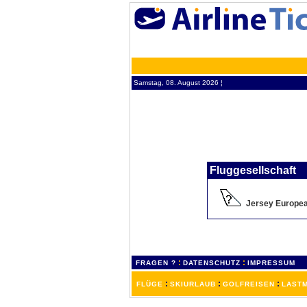
Samstag, 08. August 2026 ¦
Fluggesellschaft
Jersey Europe
:
:
FRAGEN ?
DATENSCHUTZ
IMPRESSUM
:
:
:
FLÜGE
SKIURLAUB
GOLFREISEN
LASTM