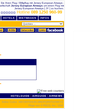
n Sie Ihren Flug / Billigflug mit Jersey European Airways -
sellschaft
Jersey European Airways
um einen Flug mit
Jersey European Airways [ JY ] zu buchen.
Hotline
089 1250 960-99
HOTELS
MIETWAGEN
INFOS
:
:
HOTELGUIDE
AIRGUIDE
AIRNEWS
Airline Codes
A
B
C
D
E
F
G
H
I
J
K
L
M
N
O
P
Q
R
S
T
U
V
W
X
Y
Z
Flüge von
© RSCG, Inc., USA