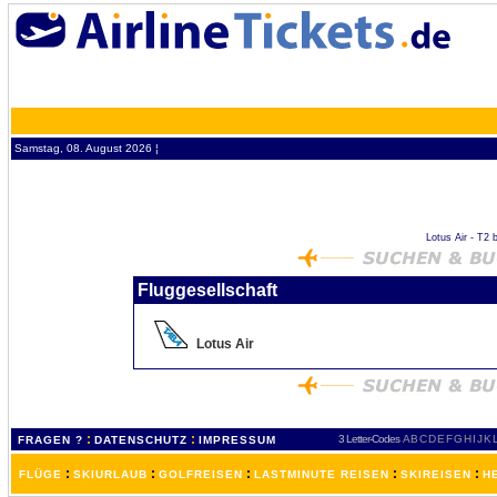
Samstag, 08. August 2026 ¦
Lotus Air - T2 b
Fluggesellschaft
Lotus Air
:
:
3 Letter-Codes
A
B
C
D
E
F
G
H
I
J
K
FRAGEN ?
DATENSCHUTZ
IMPRESSUM
:
:
:
:
:
FLÜGE
SKIURLAUB
GOLFREISEN
LASTMINUTE REISEN
SKIREISEN
H