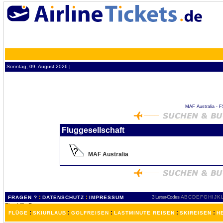
Sonntag, 09. August 2026 ¦
MAF Australia - FS
Fluggesellschaft
MAF Australia
:
:
3 Letter-Codes
A
B
C
D
E
F
G
H
I
J
K
FRAGEN ?
DATENSCHUTZ
IMPRESSUM
:
:
:
:
:
FLÜGE
SKIURLAUB
GOLFREISEN
LASTMINUTE REISEN
SKIREISEN
H