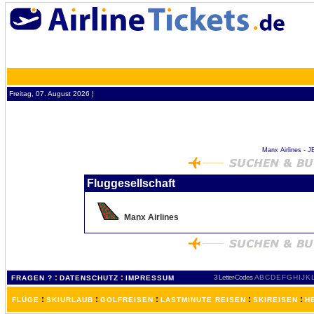
Freitag, 07. August 2026 ¦
Manx Airlines - JE
Fluggesellschaft
Manx Airlines
:
:
3 Letter-Codes
A
B
C
D
E
F
G
H
I
J
K
FRAGEN ?
DATENSCHUTZ
IMPRESSUM
:
:
:
:
:
FLÜGE
SKIURLAUB
GOLFREISEN
LASTMINUTE REISEN
SKIREISEN
H