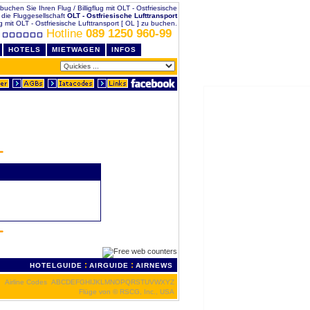
 - buchen Sie Ihren Flug / Billigflug mit OLT - Ostfriesische
f die Fluggesellschaft
OLT - Ostfriesische Lufttransport
 mit OLT - Ostfriesische Lufttransport [ OL ] zu buchen.
Hotline
089 1250 960-99
HOTELS
MIETWAGEN
INFOS
:
:
HOTELGUIDE
AIRGUIDE
AIRNEWS
Airline Codes
A
B
C
D
E
F
G
H
I
J
K
L
M
N
O
P
Q
R
S
T
U
V
W
X
Y
Z
Flüge von
© RSCG, Inc., USA