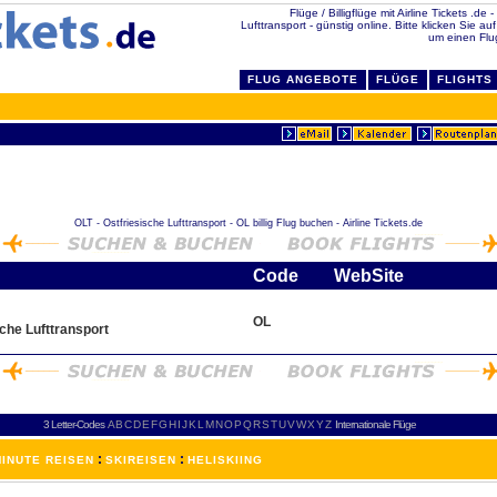
Flüge / Billigflüge mit Airline Tickets .de
Lufttransport - günstig online. Bitte klicken Sie au
um einen Flug
FLUG ANGEBOTE
FLÜGE
FLIGHTS
OLT - Ostfriesische Lufttransport - OL billig Flug buchen - Airline Tickets.de
Code
WebSite
OL
sche Lufttransport
3 Letter-Codes
A
B
C
D
E
F
G
H
I
J
K
L
M
N
O
P
Q
R
S
T
U
V
W
X
Y
Z
Internationale Flüge
:
:
INUTE REISEN
SKIREISEN
HELISKIING