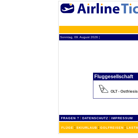
Sonntag, 09. August 2026 ¦
Fluggesellschaft
OLT - Ostfriesi
:
:
FRAGEN ?
DATENSCHUTZ
IMPRESSUM
:
:
:
FLÜGE
SKIURLAUB
GOLFREISEN
LASTM