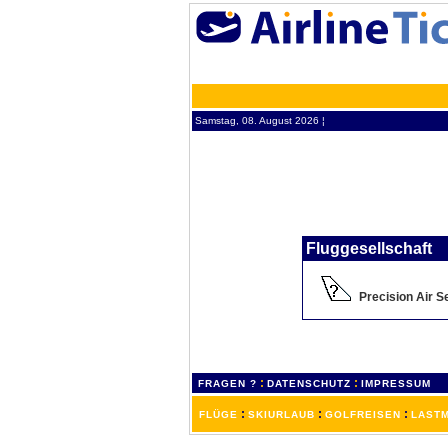
Samstag, 08. August 2026 ¦
Fluggesellschaft
Precision Air S
:
:
FRAGEN ?
DATENSCHUTZ
IMPRESSUM
:
:
:
FLÜGE
SKIURLAUB
GOLFREISEN
LASTM