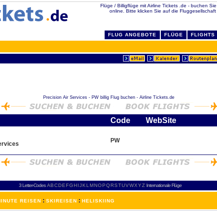
Flüge / Billigflüge mit Airline Tickets .de - buchen Sie
online. Bitte klicken Sie auf die Fluggesellschaf
FLUG ANGEBOTE
FLÜGE
FLIGHTS
Precision Air Services - PW billig Flug buchen - Airline Tickets.de
Code
WebSite
PW
ervices
3 Letter-Codes
A
B
C
D
E
F
G
H
I
J
K
L
M
N
O
P
Q
R
S
T
U
V
W
X
Y
Z
Internationale Flüge
:
:
INUTE REISEN
SKIREISEN
HELISKIING