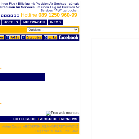
 Ihren Flug / Billigflug mit Precision Air Services - günstig
t
Precision Air Services
um einen Flug mit Precision Air
Services [ PW ] zu buchen.
Hotline
089 1250 960-99
HOTELS
MIETWAGEN
INFOS
:
:
HOTELGUIDE
AIRGUIDE
AIRNEWS
Airline Codes
A
B
C
D
E
F
G
H
I
J
K
L
M
N
O
P
Q
R
S
T
U
V
W
X
Y
Z
Flüge von
© RSCG, Inc., USA