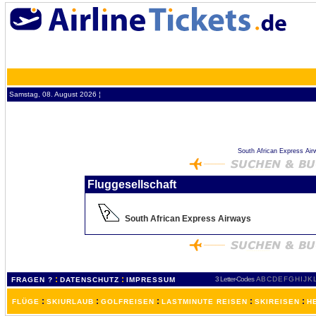
Samstag, 08. August 2026 ¦
South African Express Airw
Fluggesellschaft
South African Express Airways
:
:
3 Letter-Codes
A
B
C
D
E
F
G
H
I
J
K
FRAGEN ?
DATENSCHUTZ
IMPRESSUM
:
:
:
:
:
FLÜGE
SKIURLAUB
GOLFREISEN
LASTMINUTE REISEN
SKIREISEN
H