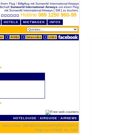
e Ihren Flug / Billigflug mit Sunworld International Airways
llschaft
Sunworld International Airways
um einen Flug
mit Sunworld International Airways [ SM ] zu buchen.
Hotline
089 1250 960-99
HOTELS
MIETWAGEN
INFOS
:
:
HOTELGUIDE
AIRGUIDE
AIRNEWS
Airline Codes
A
B
C
D
E
F
G
H
I
J
K
L
M
N
O
P
Q
R
S
T
U
V
W
X
Y
Z
Flüge von
© RSCG, Inc., USA