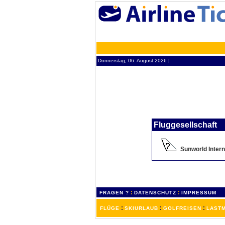
Donnerstag, 06. August 2026 ¦
Fluggesellschaft
Sunworld Intern
:
:
FRAGEN ?
DATENSCHUTZ
IMPRESSUM
:
:
:
FLÜGE
SKIURLAUB
GOLFREISEN
LASTM