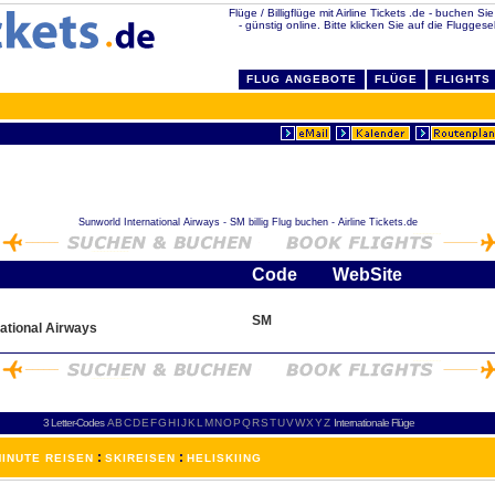
Flüge / Billigflüge mit Airline Tickets .de - buchen Si
- günstig online. Bitte klicken Sie auf die Fluggese
FLUG ANGEBOTE
FLÜGE
FLIGHTS
Sunworld International Airways - SM billig Flug buchen - Airline Tickets.de
Code
WebSite
SM
ational Airways
3 Letter-Codes
A
B
C
D
E
F
G
H
I
J
K
L
M
N
O
P
Q
R
S
T
U
V
W
X
Y
Z
Internationale Flüge
:
:
INUTE REISEN
SKIREISEN
HELISKIING