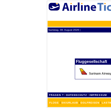
Samstag, 08. August 2026 ¦
Fluggesellschaft
Surinam Airway
:
:
FRAGEN ?
DATENSCHUTZ
IMPRESSUM
:
:
:
FLÜGE
SKIURLAUB
GOLFREISEN
LASTM