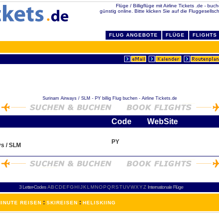
Flüge / Billigflüge mit Airline Tickets .de - bu
günstig online. Bitte klicken Sie auf die Fluggesellsc
FLUG ANGEBOTE
FLÜGE
FLIGHTS
Surinam Airways / SLM - PY billig Flug buchen - Airline Tickets.de
Code
WebSite
PY
s / SLM
3 Letter-Codes
A
B
C
D
E
F
G
H
I
J
K
L
M
N
O
P
Q
R
S
T
U
V
W
X
Y
Z
Internationale Flüge
:
:
INUTE REISEN
SKIREISEN
HELISKIING