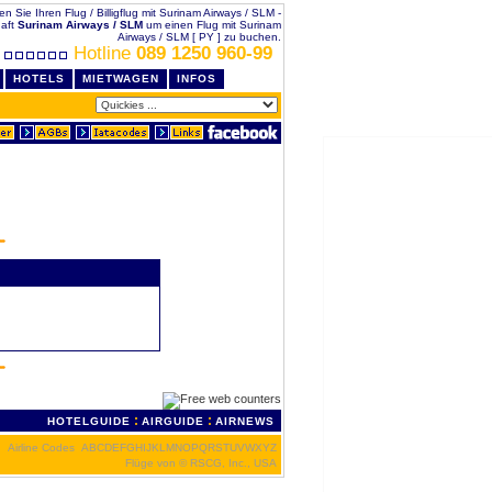
chen Sie Ihren Flug / Billigflug mit Surinam Airways / SLM -
haft
Surinam Airways / SLM
um einen Flug mit Surinam
Airways / SLM [ PY ] zu buchen.
Hotline
089 1250 960-99
HOTELS
MIETWAGEN
INFOS
:
:
HOTELGUIDE
AIRGUIDE
AIRNEWS
Airline Codes
A
B
C
D
E
F
G
H
I
J
K
L
M
N
O
P
Q
R
S
T
U
V
W
X
Y
Z
Flüge von
© RSCG, Inc., USA