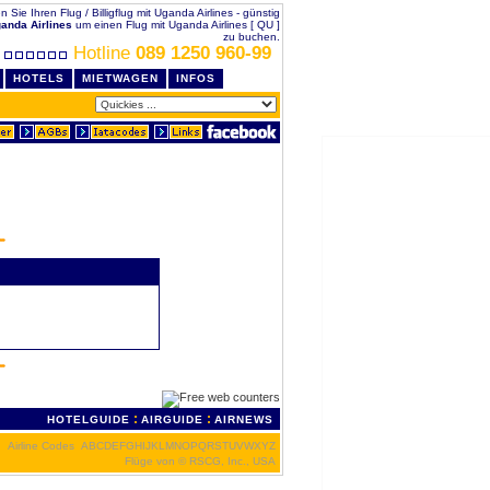
en Sie Ihren Flug / Billigflug mit Uganda Airlines - günstig
anda Airlines
um einen Flug mit Uganda Airlines [ QU ]
zu buchen.
Hotline
089 1250 960-99
HOTELS
MIETWAGEN
INFOS
:
:
HOTELGUIDE
AIRGUIDE
AIRNEWS
Airline Codes
A
B
C
D
E
F
G
H
I
J
K
L
M
N
O
P
Q
R
S
T
U
V
W
X
Y
Z
Flüge von
© RSCG, Inc., USA