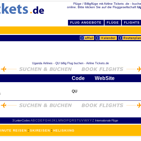
Flüge / Billigflüge mit Airline Tickets .de - buch
online. Bitte klicken Sie auf die Fluggesellschaft
Ug
FLUG ANGEBOTE
FLÜGE
FLIGHTS
Uganda Airlines - QU billig Flug buchen - Airline Tickets.de
Code
WebSite
QU
s
3 Letter-Codes
A
B
C
D
E
F
G
H
I
J
K
L
M
N
O
P
Q
R
S
T
U
V
W
X
Y
Z
Internationale Flüge
:
:
INUTE REISEN
SKIREISEN
HELISKIING