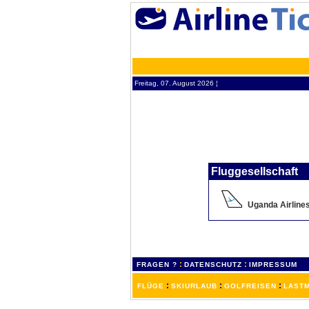
Freitag, 07. August 2026 ¦
Fluggesellschaft
Uganda Airline
:
:
FRAGEN ?
DATENSCHUTZ
IMPRESSUM
:
:
:
FLÜGE
SKIURLAUB
GOLFREISEN
LASTM