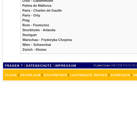
Oslo - Gardermoen
Palma de Mallorca
Paris - Charles de Gaulle
Paris - Orly
Prag
Rom - Fiumicino
Stockholm - Arlanda
Stuttgart
Warschau - Fryderyka Chopina
Wien - Schwechat
Zürich - Kloten
:
:
3 Letter-Codes
A
B
C
D
E
F
G
H
I
J
K
FRAGEN ?
DATENSCHUTZ
IMPRESSUM
:
:
:
:
:
FLÜGE
SKIURLAUB
GOLFREISEN
LASTMINUTE REISEN
SKIREISEN
H