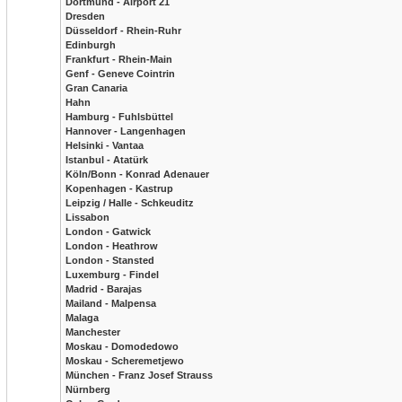
Dortmund - Airport 21
Dresden
Düsseldorf - Rhein-Ruhr
Edinburgh
Frankfurt - Rhein-Main
Genf - Geneve Cointrin
Gran Canaria
Hahn
Hamburg - Fuhlsbüttel
Hannover - Langenhagen
Helsinki - Vantaa
Istanbul - Atatürk
Köln/Bonn - Konrad Adenauer
Kopenhagen - Kastrup
Leipzig / Halle - Schkeuditz
Lissabon
London - Gatwick
London - Heathrow
London - Stansted
Luxemburg - Findel
Madrid - Barajas
Mailand - Malpensa
Malaga
Manchester
Moskau - Domodedowo
Moskau - Scheremetjewo
München - Franz Josef Strauss
Nürnberg