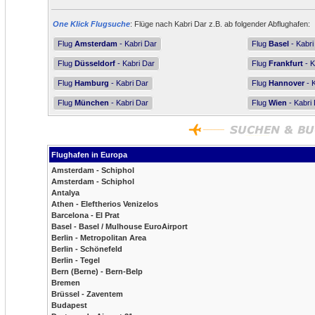
One Klick Flugsuche
: Flüge nach Kabri Dar z.B. ab folgender Abflughafen:
Flug
Amsterdam
- Kabri Dar
Flug
Basel
- Kabri
Flug
Düsseldorf
- Kabri Dar
Flug
Frankfurt
- K
Flug
Hamburg
- Kabri Dar
Flug
Hannover
- 
Flug
München
- Kabri Dar
Flug
Wien
- Kabri
Flughafen in Europa
Amsterdam - Schiphol
Amsterdam - Schiphol
Antalya
Athen - Eleftherios Venizelos
Barcelona - El Prat
Basel - Basel / Mulhouse EuroAirport
Berlin - Metropolitan Area
Berlin - Schönefeld
Berlin - Tegel
Bern (Berne) - Bern-Belp
Bremen
Brüssel - Zaventem
Budapest