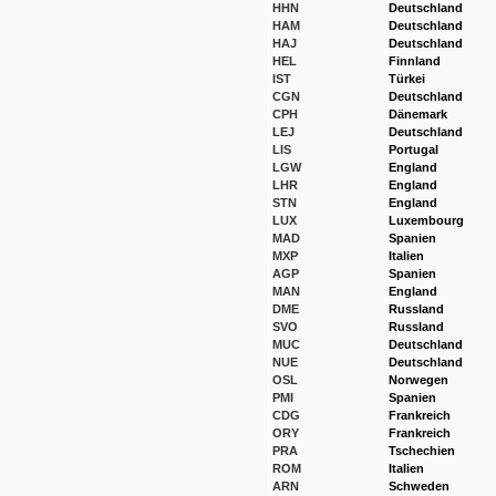
HHN
Deutschland
HAM
Deutschland
HAJ
Deutschland
HEL
Finnland
IST
Türkei
CGN
Deutschland
CPH
Dänemark
LEJ
Deutschland
LIS
Portugal
LGW
England
LHR
England
STN
England
LUX
Luxembourg
MAD
Spanien
MXP
Italien
AGP
Spanien
MAN
England
DME
Russland
SVO
Russland
MUC
Deutschland
NUE
Deutschland
OSL
Norwegen
PMI
Spanien
CDG
Frankreich
ORY
Frankreich
PRA
Tschechien
ROM
Italien
ARN
Schweden