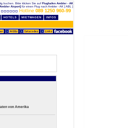
llig buchen. Bitte klicken Sie auf
Flughafen Ambler - AK
[Ambler Airport]
für einen Flug nach Ambler - AK [ ABL ]
Hotline
089 1250 960-99
HOTELS
MIETWAGEN
INFOS
aaten von Amerika