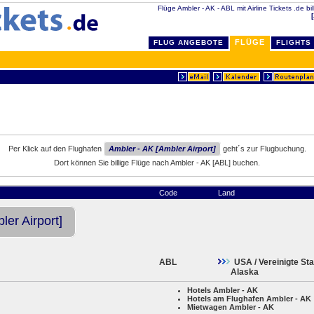
Flüge Ambler - AK - ABL mit Airline Tickets .de bi
FLÜGE
FLUG ANGEBOTE
FLIGHTS
Per Klick auf den Flughafen
Ambler - AK [Ambler Airport]
geht´s zur Flugbuchung.
Dort können Sie billige Flüge nach Ambler - AK [ABL] buchen.
Code
Land
ler Airport]
ABL
USA / Vereinigte St
Alaska
Hotels Ambler - AK
Hotels am Flughafen Ambler - AK
Mietwagen Ambler - AK