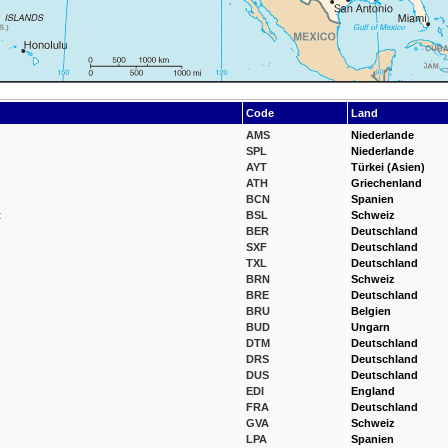
Code
Land
AMS
Niederlande
SPL
Niederlande
AYT
Türkei (Asien)
ATH
Griechenland
BCN
Spanien
t
BSL
Schweiz
BER
Deutschland
SXF
Deutschland
TXL
Deutschland
BRN
Schweiz
BRE
Deutschland
BRU
Belgien
BUD
Ungarn
DTM
Deutschland
DRS
Deutschland
DUS
Deutschland
EDI
England
FRA
Deutschland
GVA
Schweiz
LPA
Spanien