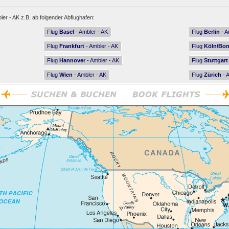
ler - AK z.B. ab folgender Abflughafen:
Flug
Basel
- Ambler - AK
Flug
Berlin
- A
Flug
Frankfurt
- Ambler - AK
Flug
Köln/Bo
Flug
Hannover
- Ambler - AK
Flug
Stuttgart
Flug
Wien
- Ambler - AK
Flug
Zürich
- 