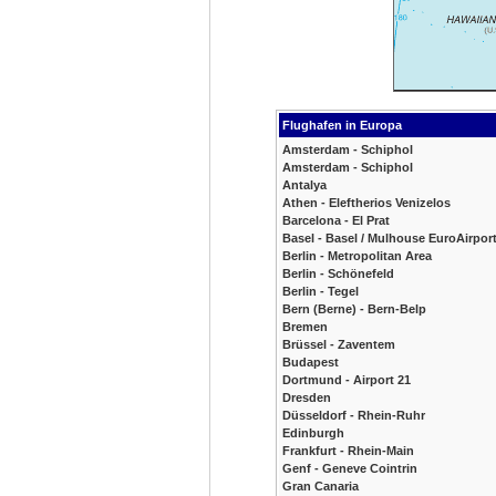
Flughafen in Europa
Amsterdam - Schiphol
Amsterdam - Schiphol
Antalya
Athen - Eleftherios Venizelos
Barcelona - El Prat
Basel - Basel / Mulhouse EuroAirpor
Berlin - Metropolitan Area
Berlin - Schönefeld
Berlin - Tegel
Bern (Berne) - Bern-Belp
Bremen
Brüssel - Zaventem
Budapest
Dortmund - Airport 21
Dresden
Düsseldorf - Rhein-Ruhr
Edinburgh
Frankfurt - Rhein-Main
Genf - Geneve Cointrin
Gran Canaria