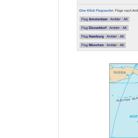
One Klick Flugsuche
: Flüge nach Amb
Flug
Amsterdam
- Ambler - AK
Flug
Düsseldorf
- Ambler - AK
Flug
Hamburg
- Ambler - AK
Flug
München
- Ambler - AK