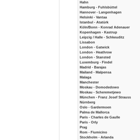
Hahn
Hamburg - Fuhlsbüttel
Hannover - Langenhagen
Helsinki - Vantaa
Istanbul - Atatürk
Köln/Bonn - Konrad Adenauer
Kopenhagen - Kastrup
Leipzig / Halle - Schkeuditz
Lissabon
London - Gatwick
London - Heathrow
London - Stansted
Luxemburg - Findel
Madrid - Barajas
Mailand - Malpensa
Malaga
Manchester
Moskau - Domodedowo
Moskau - Scheremetjewo
München - Franz Josef Strauss
Nürnberg
Oslo - Gardermoen
Palma de Mallorca
Paris - Charles de Gaulle
Paris - Orly
Prag
Rom - Fiumicino
Stockholm - Arlanda