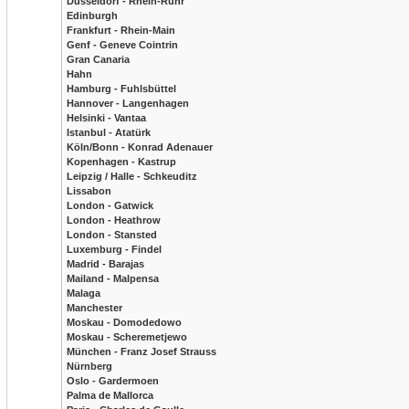
Düsseldorf - Rhein-Ruhr
Edinburgh
Frankfurt - Rhein-Main
Genf - Geneve Cointrin
Gran Canaria
Hahn
Hamburg - Fuhlsbüttel
Hannover - Langenhagen
Helsinki - Vantaa
Istanbul - Atatürk
Köln/Bonn - Konrad Adenauer
Kopenhagen - Kastrup
Leipzig / Halle - Schkeuditz
Lissabon
London - Gatwick
London - Heathrow
London - Stansted
Luxemburg - Findel
Madrid - Barajas
Mailand - Malpensa
Malaga
Manchester
Moskau - Domodedowo
Moskau - Scheremetjewo
München - Franz Josef Strauss
Nürnberg
Oslo - Gardermoen
Palma de Mallorca