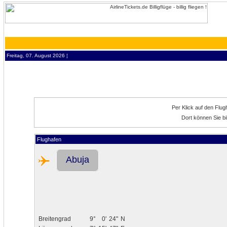
Freitag, 07. August 2026 ¦
Per Klick auf den Flu
Dort können Sie bi
Flughafen
Abuja
Breitengrad
9°
0'
24"
N