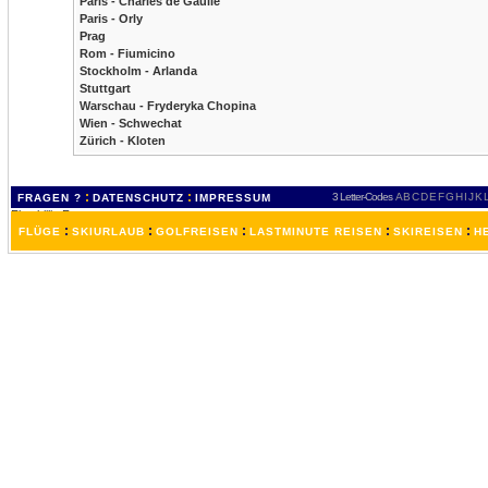
Paris - Charles de Gaulle
Paris - Orly
Prag
Rom - Fiumicino
Stockholm - Arlanda
Stuttgart
Warschau - Fryderyka Chopina
Wien - Schwechat
Zürich - Kloten
:
:
3 Letter-Codes
A
B
C
D
E
F
G
H
I
J
K
FRAGEN ?
DATENSCHUTZ
IMPRESSUM
:
:
:
:
:
FLÜGE
SKIURLAUB
GOLFREISEN
LASTMINUTE REISEN
SKIREISEN
H