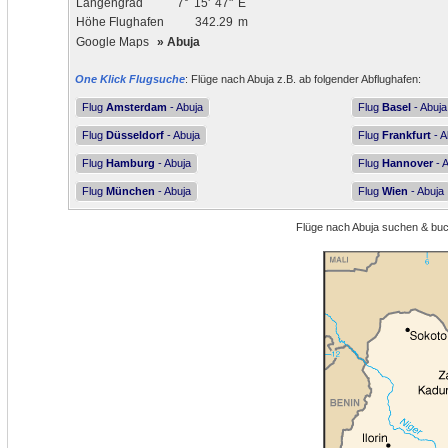
Längengrad
7°
15'
47"
E
Höhe Flughafen
342.29
m
Google Maps
»
Abuja
One Klick Flugsuche
: Flüge nach Abuja z.B. ab folgender Abflughafen:
Flug
Amsterdam
- Abuja
Flug
Basel
- Abuja
Flug
Düsseldorf
- Abuja
Flug
Frankfurt
- A
Flug
Hamburg
- Abuja
Flug
Hannover
- 
Flug
München
- Abuja
Flug
Wien
- Abuja