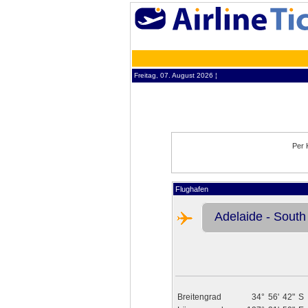
Freitag, 07. August 2026 ¦
Per 
Flughafen
Adelaide - South 
Breitengrad
34°
56'
42"
S