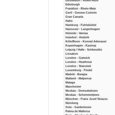
Düsseldorf - Rhein-Ruhr
Edinburgh
Frankfurt - Rhein-Main
Genf - Geneve Cointrin
Gran Canaria
Hahn
Hamburg - Fuhlsbüttel
Hannover - Langenhagen
Helsinki - Vantaa
Istanbul - Atatürk
Köln/Bonn - Konrad Adenauer
Kopenhagen - Kastrup
Leipzig / Halle - Schkeuditz
Lissabon
London - Gatwick
London - Heathrow
London - Stansted
Luxemburg - Findel
Madrid - Barajas
Mailand - Malpensa
Malaga
Manchester
Moskau - Domodedowo
Moskau - Scheremetjewo
München - Franz Josef Strauss
Nürnberg
Oslo - Gardermoen
Palma de Mallorca