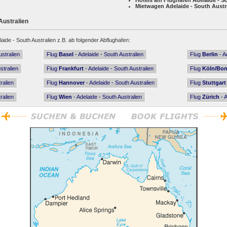
Hotels am Flughafen Adelaide - S
Mietwagen Adelaide - South Austr
Australien
aide - South Australien z.B. ab folgender Abflughafen:
ustralien
Flug
Basel
- Adelaide - South Australien
Flug
Berlin
- A
stralien
Flug
Frankfurt
- Adelaide - South Australien
Flug
Köln/Bo
ralien
Flug
Hannover
- Adelaide - South Australien
Flug
Stuttgart
ralien
Flug
Wien
- Adelaide - South Australien
Flug
Zürich
- A