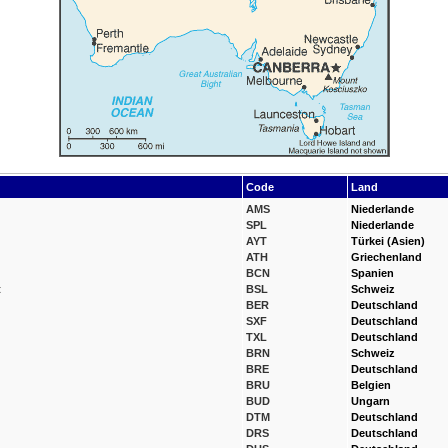
Code
Land
AMS
Niederlande
SPL
Niederlande
AYT
Türkei (Asien)
ATH
Griechenland
BCN
Spanien
t
BSL
Schweiz
BER
Deutschland
SXF
Deutschland
TXL
Deutschland
BRN
Schweiz
BRE
Deutschland
BRU
Belgien
BUD
Ungarn
DTM
Deutschland
DRS
Deutschland