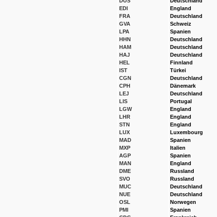
DUS
Deutschland
EDI
England
FRA
Deutschland
GVA
Schweiz
LPA
Spanien
HHN
Deutschland
HAM
Deutschland
HAJ
Deutschland
HEL
Finnland
IST
Türkei
CGN
Deutschland
CPH
Dänemark
LEJ
Deutschland
LIS
Portugal
LGW
England
LHR
England
STN
England
LUX
Luxembourg
MAD
Spanien
MXP
Italien
AGP
Spanien
MAN
England
DME
Russland
SVO
Russland
MUC
Deutschland
NUE
Deutschland
OSL
Norwegen
PMI
Spanien