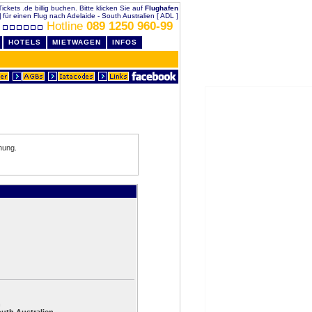
Tickets .de billig buchen. Bitte klicken Sie auf
Flughafen
]
für einen Flug nach Adelaide - South Australien [ ADL ]
Hotline
089 1250 960-99
HOTELS
MIETWAGEN
INFOS
hung.
n