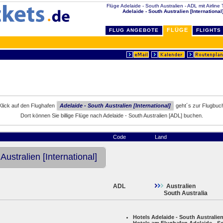
Flüge Adelaide - South Australien - ADL mit Airline 
Adelaide - South Australien [International
FLÜGE
FLUG ANGEBOTE
FLIGHTS
Klick auf den Flughafen
Adelaide - South Australien [International]
geht´s zur Flugbuc
Dort können Sie billige Flüge nach Adelaide - South Australien [ADL] buchen.
Code
Land
Australien [International]
ADL
Australien
South Australia
Hotels Adelaide - South Australie