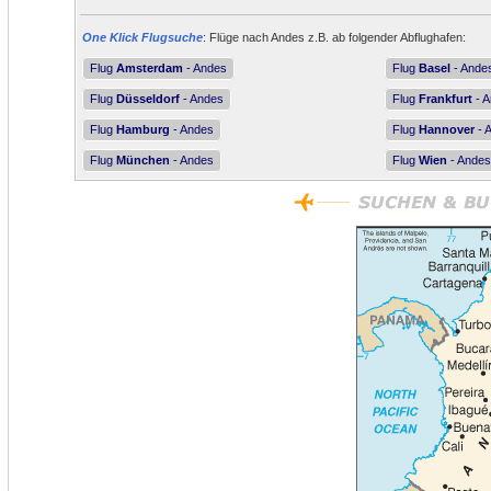
One Klick Flugsuche
: Flüge nach Andes z.B. ab folgender Abflughafen:
Flug
Amsterdam
- Andes
Flug
Basel
- Ande
Flug
Düsseldorf
- Andes
Flug
Frankfurt
- 
Flug
Hamburg
- Andes
Flug
Hannover
- 
Flug
München
- Andes
Flug
Wien
- Andes