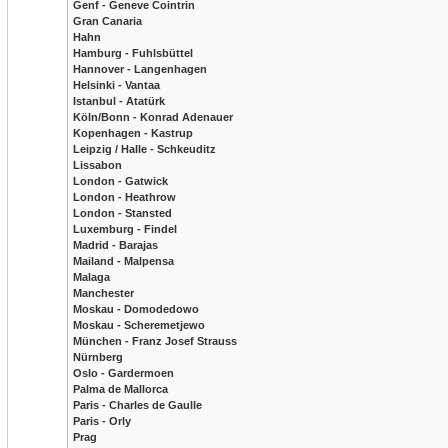
Genf - Geneve Cointrin
Gran Canaria
Hahn
Hamburg - Fuhlsbüttel
Hannover - Langenhagen
Helsinki - Vantaa
Istanbul - Atatürk
Köln/Bonn - Konrad Adenauer
Kopenhagen - Kastrup
Leipzig / Halle - Schkeuditz
Lissabon
London - Gatwick
London - Heathrow
London - Stansted
Luxemburg - Findel
Madrid - Barajas
Mailand - Malpensa
Malaga
Manchester
Moskau - Domodedowo
Moskau - Scheremetjewo
München - Franz Josef Strauss
Nürnberg
Oslo - Gardermoen
Palma de Mallorca
Paris - Charles de Gaulle
Paris - Orly
Prag