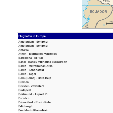
Flughafen in Europa
Amsterdam - Schiphol
Amsterdam - Schiphol
Antalya
Athen - Eleftherios Venizelos
Barcelona - El Prat
Basel - Basel / Mulhouse EuroAirport
Berlin - Metropolitan Area
Berlin - Schönefeld
Berlin - Tegel
Bern (Berne) - Bern-Belp
Bremen
Brüssel - Zaventem
Budapest
Dortmund - Airport 21
Dresden
Düsseldorf - Rhein-Ruhr
Edinburgh
Frankfurt - Rhein-Main