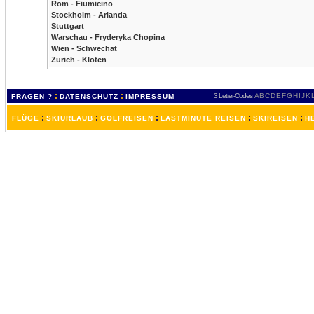
Rom - Fiumicino
Stockholm - Arlanda
Stuttgart
Warschau - Fryderyka Chopina
Wien - Schwechat
Zürich - Kloten
:
:
3 Letter-Codes
A
B
C
D
E
F
G
H
I
J
K
FRAGEN ?
DATENSCHUTZ
IMPRESSUM
:
:
:
:
:
FLÜGE
SKIURLAUB
GOLFREISEN
LASTMINUTE REISEN
SKIREISEN
H