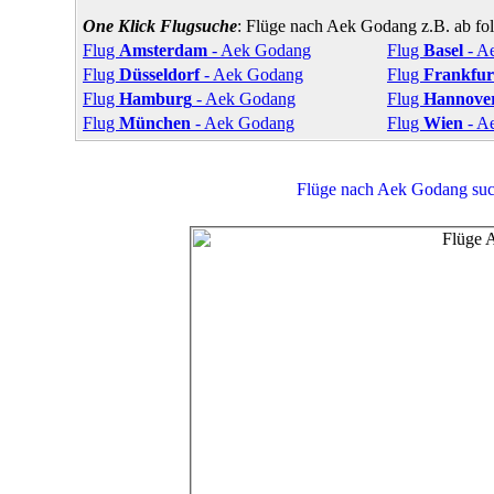
One Klick Flugsuche
: Flüge nach Aek Godang z.B. ab fo
Flug
Amsterdam
- Aek Godang
Flug
Basel
- A
Flug
Düsseldorf
- Aek Godang
Flug
Frankfur
Flug
Hamburg
- Aek Godang
Flug
Hannove
Flug
München
- Aek Godang
Flug
Wien
- A