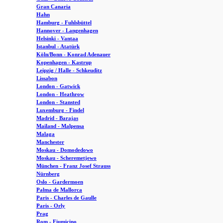
Gran Canaria
Hahn
Hamburg - Fuhlsbüttel
Hannover - Langenhagen
Helsinki - Vantaa
Istanbul - Atatürk
Köln/Bonn - Konrad Adenauer
Kopenhagen - Kastrup
Leipzig / Halle - Schkeuditz
Lissabon
London - Gatwick
London - Heathrow
London - Stansted
Luxemburg - Findel
Madrid - Barajas
Mailand - Malpensa
Malaga
Manchester
Moskau - Domodedowo
Moskau - Scheremetjewo
München - Franz Josef Strauss
Nürnberg
Oslo - Gardermoen
Palma de Mallorca
Paris - Charles de Gaulle
Paris - Orly
Prag
Rom - Fiumicino