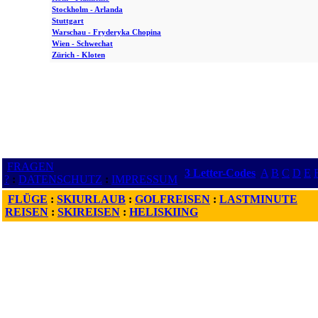
Stockholm - Arlanda
Stuttgart
Warschau - Fryderyka Chopina
Wien - Schwechat
Zürich - Kloten
FRAGEN
3 Letter-Codes
A
B
C
D
E
?
:
DATENSCHUTZ
:
IMPRESSUM
FLÜGE
:
SKIURLAUB
:
GOLFREISEN
:
LASTMINUTE
REISEN
:
SKIREISEN
:
HELISKIING