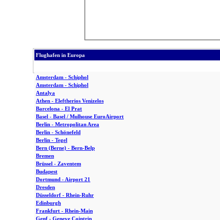
Flughafen in Europa
Amsterdam - Schiphol
Amsterdam - Schiphol
Antalya
Athen - Eleftherios Venizelos
Barcelona - El Prat
Basel - Basel / Mulhouse EuroAirport
Berlin - Metropolitan Area
Berlin - Schönefeld
Berlin - Tegel
Bern (Berne) - Bern-Belp
Bremen
Brüssel - Zaventem
Budapest
Dortmund - Airport 21
Dresden
Düsseldorf - Rhein-Ruhr
Edinburgh
Frankfurt - Rhein-Main
Genf - Geneve Cointrin