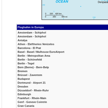
Flughafen in Europa
Amsterdam - Schiphol
Amsterdam - Schiphol
Antalya
Athen - Eleftherios Venizelos
Barcelona - El Prat
Basel - Basel / Mulhouse EuroAirport
Berlin - Metropolitan Area
Berlin - Schönefeld
Berlin - Tegel
Bern (Berne) - Bern-Belp
Bremen
Brüssel - Zaventem
Budapest
Dortmund - Airport 21
Dresden
Düsseldorf - Rhein-Ruhr
Edinburgh
Frankfurt - Rhein-Main
Genf - Geneve Cointrin
Gran Canaria