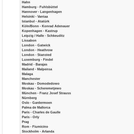
Hahn
Hamburg - Fuhlsbüttel
Hannover - Langenhagen
Helsinki - Vantaa
Istanbul - Atatürk
Köln/Bonn - Konrad Adenauer
Kopenhagen - Kastrup
Leipzig / Halle - Schkeuditz
Lissabon
London - Gatwick
London - Heathrow
London - Stansted
Luxemburg - Findel
Madrid - Barajas
Mailand - Malpensa
Malaga
Manchester
Moskau - Domodedowo
Moskau - Scheremetjewo
München - Franz Josef Strauss
Nürnberg
Oslo - Gardermoen
Palma de Mallorca
Paris - Charles de Gaulle
Paris - Orly
Prag
Rom - Fiumicino
Stockholm - Arlanda