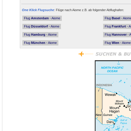
One Klick Flugsuche
: Flüge nach Aiome z.B. ab folgender Abflughafen:
Flug
Amsterdam
- Aiome
Flug
Basel
- Aiom
Flug
Düsseldorf
- Aiome
Flug
Frankfurt
- A
Flug
Hamburg
- Aiome
Flug
Hannover
- 
Flug
München
- Aiome
Flug
Wien
- Aiome