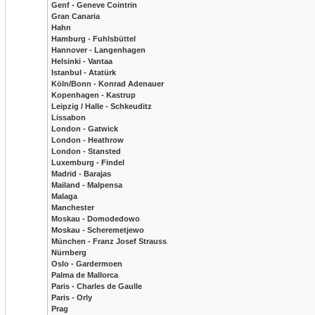
Genf - Geneve Cointrin
Gran Canaria
Hahn
Hamburg - Fuhlsbüttel
Hannover - Langenhagen
Helsinki - Vantaa
Istanbul - Atatürk
Köln/Bonn - Konrad Adenauer
Kopenhagen - Kastrup
Leipzig / Halle - Schkeuditz
Lissabon
London - Gatwick
London - Heathrow
London - Stansted
Luxemburg - Findel
Madrid - Barajas
Mailand - Malpensa
Malaga
Manchester
Moskau - Domodedowo
Moskau - Scheremetjewo
München - Franz Josef Strauss
Nürnberg
Oslo - Gardermoen
Palma de Mallorca
Paris - Charles de Gaulle
Paris - Orly
Prag