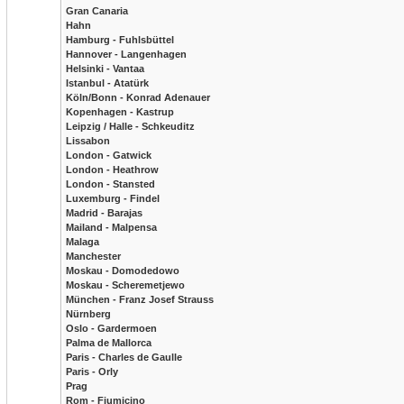
Gran Canaria
Hahn
Hamburg - Fuhlsbüttel
Hannover - Langenhagen
Helsinki - Vantaa
Istanbul - Atatürk
Köln/Bonn - Konrad Adenauer
Kopenhagen - Kastrup
Leipzig / Halle - Schkeuditz
Lissabon
London - Gatwick
London - Heathrow
London - Stansted
Luxemburg - Findel
Madrid - Barajas
Mailand - Malpensa
Malaga
Manchester
Moskau - Domodedowo
Moskau - Scheremetjewo
München - Franz Josef Strauss
Nürnberg
Oslo - Gardermoen
Palma de Mallorca
Paris - Charles de Gaulle
Paris - Orly
Prag
Rom - Fiumicino