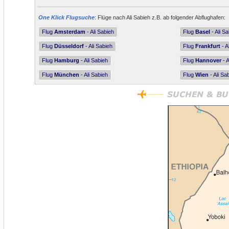
One Klick Flugsuche
: Flüge nach Ali Sabieh z.B. ab folgender Abflughafen:
Flug
Amsterdam
- Ali Sabieh
Flug
Basel
- Ali S
Flug
Düsseldorf
- Ali Sabieh
Flug
Frankfurt
- A
Flug
Hamburg
- Ali Sabieh
Flug
Hannover
- A
Flug
München
- Ali Sabieh
Flug
Wien
- Ali Sa