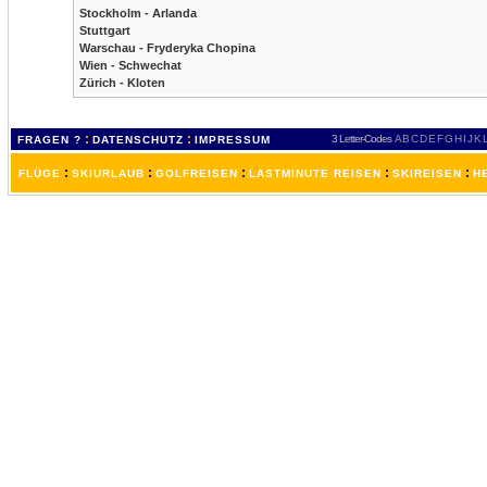
Stockholm - Arlanda
Stuttgart
Warschau - Fryderyka Chopina
Wien - Schwechat
Zürich - Kloten
:
:
3 Letter-Codes
A
B
C
D
E
F
G
H
I
J
K
FRAGEN ?
DATENSCHUTZ
IMPRESSUM
:
:
:
:
:
FLÜGE
SKIURLAUB
GOLFREISEN
LASTMINUTE REISEN
SKIREISEN
H