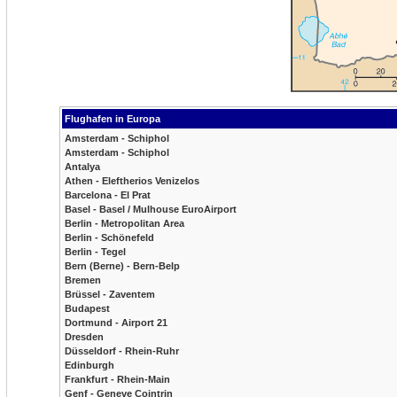
Flughafen in Europa
Amsterdam - Schiphol
Amsterdam - Schiphol
Antalya
Athen - Eleftherios Venizelos
Barcelona - El Prat
Basel - Basel / Mulhouse EuroAirport
Berlin - Metropolitan Area
Berlin - Schönefeld
Berlin - Tegel
Bern (Berne) - Bern-Belp
Bremen
Brüssel - Zaventem
Budapest
Dortmund - Airport 21
Dresden
Düsseldorf - Rhein-Ruhr
Edinburgh
Frankfurt - Rhein-Main
Genf - Geneve Cointrin