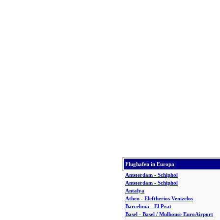
Flughafen in Europa
Amsterdam - Schiphol
Amsterdam - Schiphol
Antalya
Athen - Eleftherios Venizelos
Barcelona - El Prat
Basel - Basel / Mulhouse EuroAirport