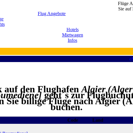
Flüge Al
Sie auf
Flug Angebote
ge
hts
Hotels
Mietwagen
Infos
k auf den Flughafen
Algier (Alge
umediene]
geht´s zur Flugbuchu
 Sie billige Flüge nach Algier (
buchen.
Code
Land