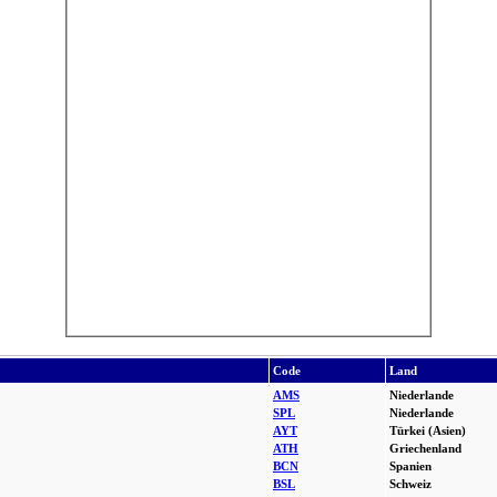
Code
Land
AMS
Niederlande
SPL
Niederlande
AYT
Türkei (Asien)
ATH
Griechenland
BCN
Spanien
BSL
Schweiz