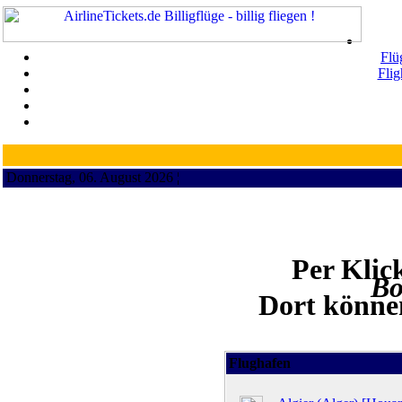
Flü
Flig
Donnerstag, 06. August 2026 ¦
Per Klic
Bo
Dort können
Flughafen