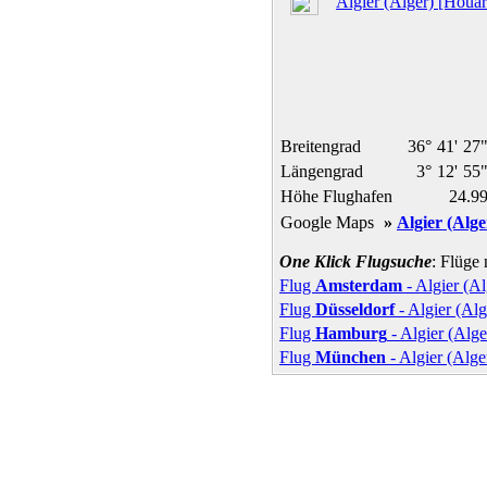
Algier (Alger) [Houa
Breitengrad
36°
41'
27
Längengrad
3°
12'
55
Höhe Flughafen
24.9
Google Maps
»
Algier (Alge
One Klick Flugsuche
: Flüge
Flug
Amsterdam
- Algier (Al
Flug
Düsseldorf
- Algier (Alg
Flug
Hamburg
- Algier (Alge
Flug
München
- Algier (Alge