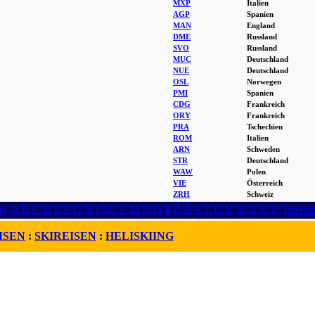
MXP
Italien
AGP
Spanien
MAN
England
DME
Russland
SVO
Russland
MUC
Deutschland
NUE
Deutschland
OSL
Norwegen
PMI
Spanien
CDG
Frankreich
ORY
Frankreich
PRA
Tschechien
ROM
Italien
ARN
Schweden
STR
Deutschland
WAW
Polen
VIE
Österreich
ZRH
Schweiz
es
A
B
C
D
E
F
G
H
I
J
K
L
M
N
O
P
Q
R
S
T
U
V
W
X
Y
Z
Interna
ISEN
:
SKIREISEN
:
HELISKIING