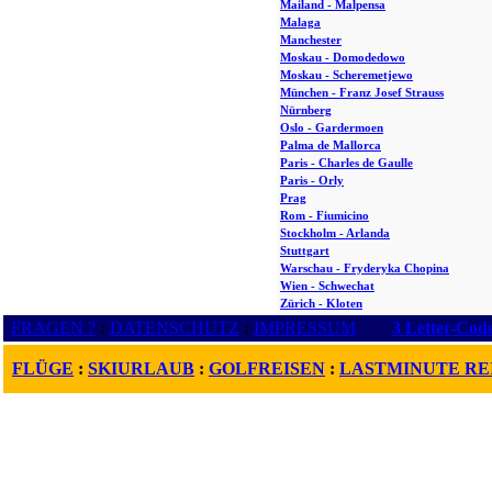
Mailand - Malpensa
Malaga
Manchester
Moskau - Domodedowo
Moskau - Scheremetjewo
München - Franz Josef Strauss
Nürnberg
Oslo - Gardermoen
Palma de Mallorca
Paris - Charles de Gaulle
Paris - Orly
Prag
Rom - Fiumicino
Stockholm - Arlanda
Stuttgart
Warschau - Fryderyka Chopina
Wien - Schwechat
Zürich - Kloten
FRAGEN ?
:
DATENSCHUTZ
:
IMPRESSUM
3 Letter-Cod
FLÜGE
:
SKIURLAUB
:
GOLFREISEN
:
LASTMINUTE RE