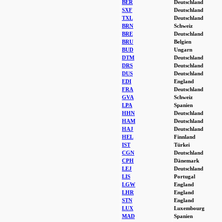
BER
Deutschland
SXF
Deutschland
TXL
Deutschland
BRN
Schweiz
BRE
Deutschland
BRU
Belgien
BUD
Ungarn
DTM
Deutschland
DRS
Deutschland
DUS
Deutschland
EDI
England
FRA
Deutschland
GVA
Schweiz
LPA
Spanien
HHN
Deutschland
HAM
Deutschland
HAJ
Deutschland
HEL
Finnland
IST
Türkei
CGN
Deutschland
CPH
Dänemark
LEJ
Deutschland
LIS
Portugal
LGW
England
LHR
England
STN
England
LUX
Luxembourg
MAD
Spanien