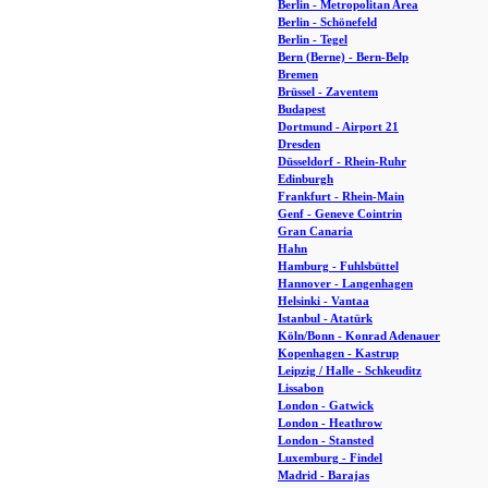
Berlin - Metropolitan Area
Berlin - Schönefeld
Berlin - Tegel
Bern (Berne) - Bern-Belp
Bremen
Brüssel - Zaventem
Budapest
Dortmund - Airport 21
Dresden
Düsseldorf - Rhein-Ruhr
Edinburgh
Frankfurt - Rhein-Main
Genf - Geneve Cointrin
Gran Canaria
Hahn
Hamburg - Fuhlsbüttel
Hannover - Langenhagen
Helsinki - Vantaa
Istanbul - Atatürk
Köln/Bonn - Konrad Adenauer
Kopenhagen - Kastrup
Leipzig / Halle - Schkeuditz
Lissabon
London - Gatwick
London - Heathrow
London - Stansted
Luxemburg - Findel
Madrid - Barajas