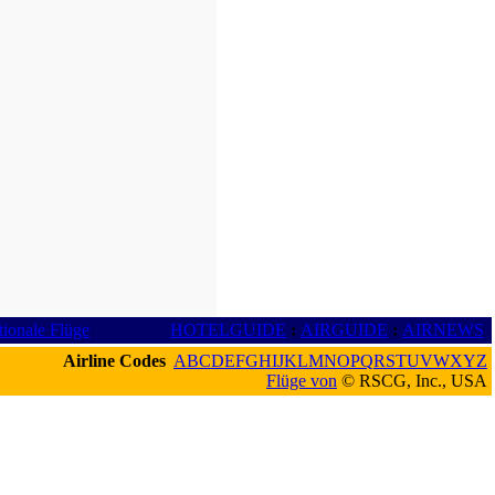
tionale Flüge
HOTELGUIDE
:
AIRGUIDE
:
AIRNEWS
Airline Codes
A
B
C
D
E
F
G
H
I
J
K
L
M
N
O
P
Q
R
S
T
U
V
W
X
Y
Z
Flüge von
© RSCG, Inc., USA