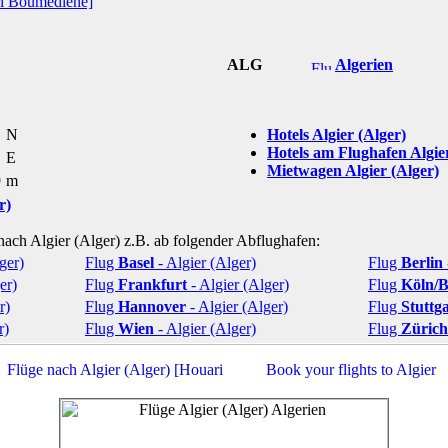
ri Boumediene]
ALG
Algerien
"
N
Hotels Algier (Alger)
Hotels am Flughafen Algie
"
E
Mietwagen Algier (Alger)
9
m
r)
 nach Algier (Alger) z.B. ab folgender Abflughafen:
ger)
Flug
Basel
- Algier (Alger)
Flug
Berlin
er)
Flug
Frankfurt
- Algier (Alger)
Flug
Köln/
r)
Flug
Hannover
- Algier (Alger)
Flug
Stuttg
r)
Flug
Wien
- Algier (Alger)
Flug
Zürich